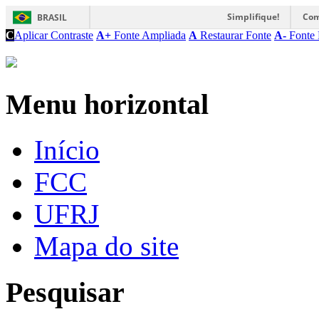
Simplifique!
Com
BRASIL
C
Aplicar Contraste
A+
Fonte Ampliada
A
Restaurar Fonte
A-
Fonte 
Menu horizontal
Início
FCC
UFRJ
Mapa do site
Pesquisar