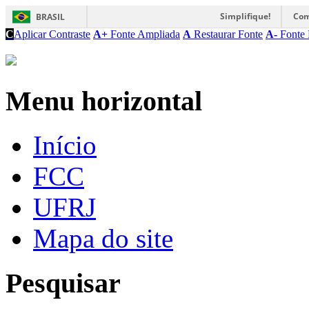
Simplifique!
Com
BRASIL
C
Aplicar Contraste
A+
Fonte Ampliada
A
Restaurar Fonte
A-
Fonte 
Menu horizontal
Início
FCC
UFRJ
Mapa do site
Pesquisar